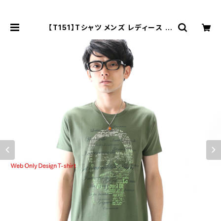
【T151】Tシャツ メンズ レディース 半
袖 ファッション トップス 綿 おもしろ
オリジナル ロゴ アメカジ キレイ目 カ
ジュアル デザイン 通販 黒 ペアルック
限定 おしゃれ シンプル プリント メッ
セージ 男女兼用 サイズ 服 春 夏 Co
ntemporary | Tシャツ通販 mi-21
5.