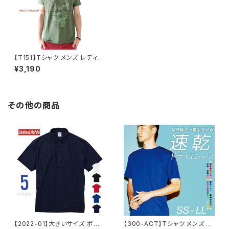
【T151】Tシャツ メンズ レディー
ス 半袖 ファッション トップス 綿
¥3,190
おもしろ オリジナル ロゴ アメカ
ジ キレイ目 カジュアル デザイ
ン 通販 黒 ペアルック 限定 おし
ゃれ シンプル プリント メッセー
ジ 男女兼用 サイズ 服 春 夏 C
その他の商品
ontemporary
【2022-01】大きいサイズ ポロ
【300-ACT】Tシャツ メンズ レ