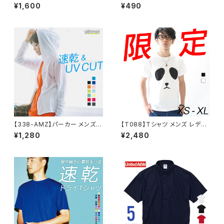
シャツ メンズ レディース 半袖
ディース 無地 シンプル 薄手 涼
¥1,600
¥490
4.7オンス スペシャルドライ鹿
しい 吸汗速乾 UVカット 日除け
の子ポロシャツ（ボタンダウン）
ドライ DRY 4.4オンス スポー
XXL〜XXXXL
ツ カラー 紫外線対策 服 春 夏
ゆったり 体型カバー コンパクト
アウトドア スポーツ ランニング
マラソン 運動会 ジム ウォーキン
グ SALE ％OFF glimmer グリ
マー ドライ Tシャツ
【338-AMZ】パーカー メンズ
【T088】Tシャツ メンズ レディ
レディース 無地 シンプル 薄手
ース 半袖 ファッション トップス
¥1,280
¥2,480
涼しい 吸汗速乾 UVカット UV
綿 おもしろ オリジナル ロゴ ア
パーカー 日除け ドライ DRY ス
メカジ キレイ目 カジュアル デ
ポーツ 羽織り カラー 紫外線対
ザイン 通販 白 黒 ペアルック 限
策 服 春 夏 秋 ゆったり 体型カ
定 おしゃれ シンプル プリント メ
バー コンパクト アウトドア 海 キ
ッセージ 男女兼用 サイズ 服 春
ャンプ スポーツ 運動会 ジム ウ
夏 ジャイアントパンダ
ォーキング SALE ％OFF glim
mer グリマー ドライ ジップパー
カー 4.4オンス