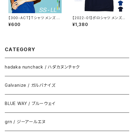
【300-ACT】Tシャツ メンズ レ
【2022-01】ポロシャツ メンズ
ディース 無地 シンプル 薄手 涼
レディース 半袖 4.7オンス スペ
¥600
¥1,380
しい 吸汗速乾 UVカット 日除け
シャルドライ鹿の子ポロシャツ
ドライ DRY 4.4オンス スポー
（ボタンダウン）
ツ カラー 紫外線対策 服 春 夏
ゆったり 体型カバー コンパクト
アウトドア スポーツ ランニング
CATEGORY
マラソン 運動会 ジム ウォーキン
グ SALE ％OFF glimmer グリ
マー ドライ Tシャツ 3L 4L 5L
hadaka nunchack / ハダカヌンチャク
Galvanize / ガルバナイズ
BLUE WAY / ブルーウェイ
grn / ジーアールエヌ