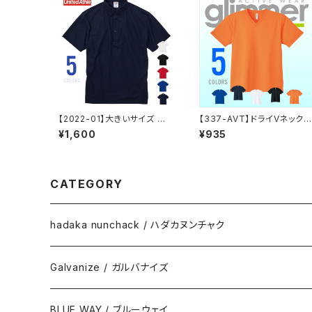
【2022-01】大きいサイズ ポ
【337-AVT】ドライVネックT
ロシャツ メンズ レディース 半
シャツ 3L〜
¥1,600
¥935
袖 4.7オンス スペシャルドラ
イ鹿の子ポロシャツ（ボタンダ
ウン） XXL〜XXXXL
CATEGORY
hadaka nunchack / ハダカヌンチャク
Galvanize / ガルバナイズ
BLUE WAY / ブルーウェイ