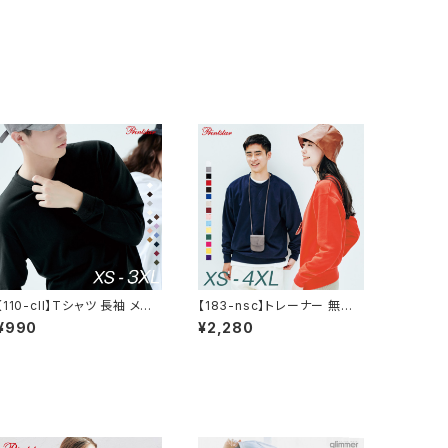
【110-cll】Tシャツ 長袖 メン
【183-nsc】トレーナー 無地
ズ レディース 無地 シンプル
メンズ レディース シンプル カ
¥990
¥2,280
カジュアル プチプラ 使いまわ
ジュアル おしゃれ 重ね着 服
し コーデ ヘビーウェイト 長袖
スタンダード クルーネック 裏
Tシャツ 服 5.6オンス
毛 9.7オンス あったか ゆった
り 春 秋 冬 巣ごもり