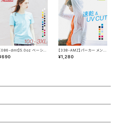
【086-dmt】5.0oz ベーシッ
【338-AMZ】パーカー メンズ
クTシャツ WM〜WL
レディース 無地 シンプル 薄
¥690
¥1,280
手 涼しい 吸汗速乾 UVカット
UVパーカー 日除け ドライ D
RY スポーツ 羽織り カラー
紫外線対策 服 春 夏 秋 ゆっ
たり 体型カバー コンパクト ア
ウトドア 海 キャンプ スポーツ
運動会 ジム ウォーキング SA
LE ％OFF glimmer グリマ
ー ドライ ジップパーカー 4.4
オンス