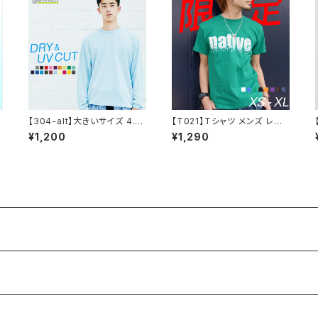
【304-alt】大きいサイズ 4.4
【T021】Tシャツ メンズ レディ
オンス ドライロングスリーブT
ース 半袖 限定 native
¥1,200
¥1,290
シャツ 6L〜7L