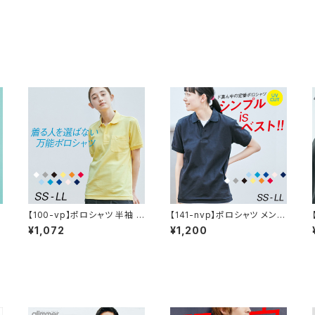
レ
【100-vp】ポロシャツ 半袖 レ
【141-nvp】ポロシャツ メンズ
ディース 無地 メンズ UVカッ
レディース 半袖 5.8オンス T/
¥1,072
¥1,200
ト 形状安定 厚手 ポケット 春
Cポロシャツ(ポケット無し)
夏 父の日 ゴルフ シンプル カ
ジュアル プチプラ コーデ おし
ゃれ 送料無料 SALE セール
通学 通勤 服 printstar プリ
ントスター ポケット付き T/C
ポロシャツ 5.8オンス