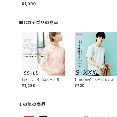
oz ヘビーウェイト ポケットT
¥1,090
シャツ 2XL〜3XL
同じカテゴリの商品
【169-VLP】ポロシャツ 長袖
【085-cvt】Tシャツ メンズ 
メンズ レディース 無地 シンプ
ディース 半袖 5.6oz ヘビー
¥1,280
¥720
ル シンプルコーデ プチプラ プ
ウェイトTシャツ
チプラコーデ T/C 長袖ポロシ
ャツ ポケット付 春 秋 着回し
着回しアイテム 服
その他の商品