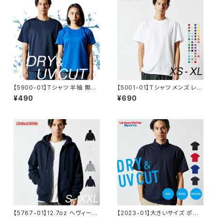
学 通勤 服 4.7オンス
【5900-01】Tシャツ 半袖 無地
【5001-01】Tシャツ メンズ レデ
メンズ レディース ドライTシャツ
ィース 無地 半袖 シンプル おし
¥490
¥690
4.4オンス DRY 介護 スポーツ
ゃれ 重ね着 インナー ハイクオ
重ね着 速乾 春 夏
リティーTシャツ サイズ 白 黒
青 赤 5.6オンス 運動会 春 夏
服
【5767-01】12.7oz ヘヴィーウ
【2023-01】大きいサイズ ポロ