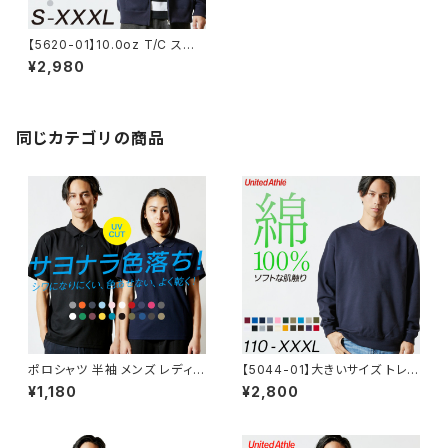
【5620-01】10.0oz T/C スウェ
ット フルジップパーカ 無地 メン
¥2,980
ズ レディース シンプル おしゃれ
秋冬 裏起毛
同じカテゴリの商品
ポロシャツ 半袖 メンズ レディー
【5044-01】大きいサイズ トレ
ス 無地 白 シンプル きれい目 吸
ーナー メンズ レディース クルー
¥1,180
¥2,800
汗速乾 クールビズ スポーツ ゴ
ネックスウェット 裏毛 XXXL
ルフ スペシャル ドライ 鹿の子
ポロシャツ united athle ユナ
イテッドアスレ 父の日 ギフト 通