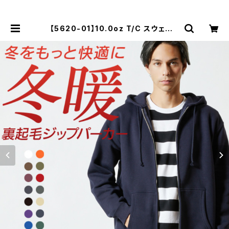
【5620-01】10.0oz T/C スウェット
フルジップパーカ 無地 メンズ レディ
ース シンプル おしゃれ 秋冬 裏起毛 |
Tシャツ通販 mi-215.