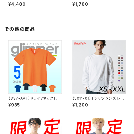
エイト スウェット ジップパーカ
シャツ メンズ レディース 半袖
¥4,480
¥1,780
ー 裏パイル 無地 メンズ レディ
4.7オンス スペシャルドライ鹿
ース シンプル おしゃれ 秋 冬 X
の子 ポケット付きポロシャツ（ボ
XL
タンダウン） XXL～XXXXL
その他の商品
【337-AVT】ドライVネックTシ
【5011-01】Tシャツ メンズ レデ
ャツ 3L〜
ィース 無地 5.6oz ロングスリ
¥935
¥1,200
ーブTシャツ シンプル