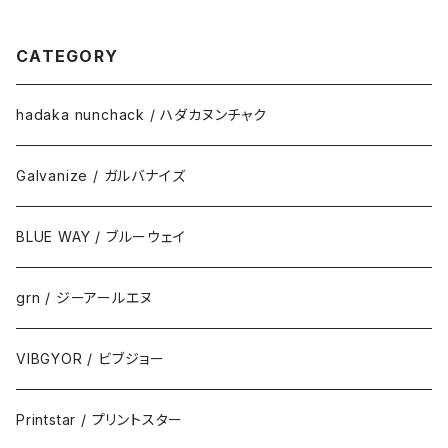
オンス スポーツ カラー 紫外線
ザイン 通販 白 黒 ペアルック 限
対策 服 春 夏 ゆったり 体型カ
定 おしゃれ シンプル プリント メ
バー コンパクト アウトドア スポ
ッセージ 男女兼用 サイズ 服 春
CATEGORY
ーツ ランニング マラソン 運動会
夏 ADDICT
ジム ウォーキング SALE ％OF
F glimmer グリマー ドライ T
シャツ 6L 7L
hadaka nunchack / ハダカヌンチャク
Galvanize / ガルバナイズ
BLUE WAY / ブルーウェイ
grn / ジーアールエヌ
VIBGYOR / ビブジョー
Printstar / プリントスター