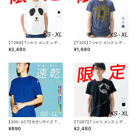
【T088】Tシャツ メンズ レディ
【T205】Tシャツ メンズ レディ
ース 半袖 ファッション トップス
ース 半袖 ファッション トップス
¥2,480
¥1,980
綿 おもしろ オリジナル ロゴ ア
綿 おもしろ オリジナル ロゴ ア
メカジ キレイ目 カジュアル デ
メカジ キレイ目 カジュアル デ
ザイン 通販 白 黒 ペアルック 限
ザイン 通販 白 黒 ペアルック 限
定 おしゃれ シンプル プリント メ
定 おしゃれ シンプル プリント メ
ッセージ 男女兼用 サイズ 服 春
ッセージ 男女兼用 サイズ 服 春
夏 ジャイアントパンダ
夏 camp bells
【300-ACT】大きいサイズ Tシ
【T087】Tシャツ メンズ レディ
ャツ メンズ レディース 無地 シ
ース 半袖 ファッション トップス
¥890
¥2,480
ンプル 薄手 涼しい 吸汗速乾 U
綿 おもしろ オリジナル ロゴ ア
Vカット 日除け ドライ DRY 4.4
メカジ キレイ目 カジュアル デ