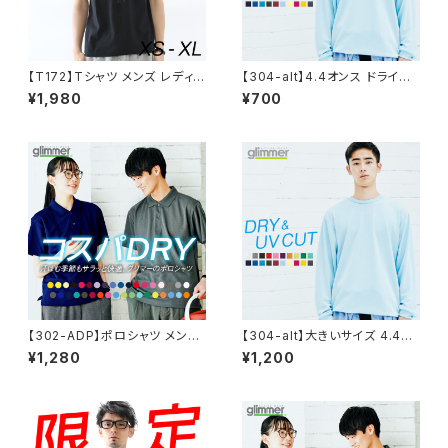
【T172】Tシャツ メンズ レディ
【304-alt】4.4オンス ドライロ
ース 半袖 ファッション トップス
ングスリーブTシャツ
¥1,980
¥700
綿 おもしろ オリジナル ロゴ ア
メカジ キレイ目 カジュアル デ
ザイン 通販 白 黒 ペアルック 限
定 おしゃれ シンプル プリント メ
ッセージ 男女兼用 サイズ 服 春
夏 Levine
【302-ADP】ポロシャツ メンズ
【304-alt】大きいサイズ 4.4オ
レディース ユニセックス キッズ
ンス ドライロングスリーブTシャ
¥1,280
¥1,200
半袖 ドライ 吸水 速乾 制服 ユ
ツ 6L〜7L
ニフォーム 仕事 クールビズ 介
護 ゴルフ スポーツ カジュアル
オシャレ ネイビー 白 黒 DRY
ドライ 父の日 服