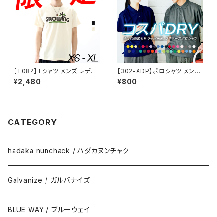
【T082】Tシャツ メンズ レディ
【302-ADP】ポロシャツ メンズ
ース 半袖 ファッション トップス
レディース ユニセックス キッズ
¥2,480
¥800
綿 おもしろ オリジナル ロゴ ア
半袖 ドライ 吸水 速乾 制服 ユ
メカジ キレイ目 カジュアル デ
ニフォーム 仕事 クールビズ 介
ザイン 通販 黒 ペアルック 限定
護 ゴルフ スポーツ カジュアル
おしゃれ シンプル プリント メッ
オシャレ ネイビー 白 黒 DRY
セージ 男女兼用 サイズ 服 春
ドライ 父の日 服
CATEGORY
夏 growing
hadaka nunchack / ハダカヌンチャク
Galvanize / ガルバナイズ
BLUE WAY / ブルーウェイ