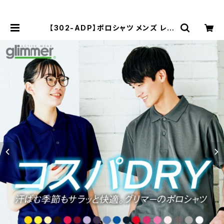
【302-ADP】ポロシャツ メンズ レデ
ィース 半袖 4.4オンス ドライポロシ
ャツ 120~150cm | Tシャツ通販 mi
-215.