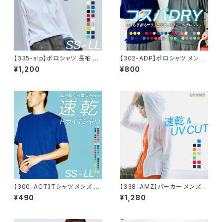
【335-alp】ポロシャツ 長袖 メ
【302-ADP】ポロシャツ メンズ
ンズ レディース 無地 吸汗 速乾
レディース ユニセックス キッズ
¥1,200
¥800
ドライ ポロシャツ ポケット付 ス
半袖 ドライ 吸水 速乾 制服 ユ
ポーツ シンプル おしゃれ 紫外
ニフォーム 仕事 クールビズ 介
線対策 UVカット クールビズ 通
護 ゴルフ スポーツ カジュアル
学 通勤 ゴルフ 服 4.4オンス
オシャレ ネイビー 白 黒 DRY
ドライ 父の日 服
【300-ACT】Tシャツ メンズ レ
【338-AMZ】パーカー メンズ
ディース 無地 シンプル 薄手 涼
レディース 無地 シンプル 薄手
¥490
¥1,280
しい 吸汗速乾 UVカット 日除け
涼しい 吸汗速乾 UVカット UV
ドライ DRY 4.4オンス スポー
パーカー 日除け ドライ DRY ス
ツ カラー 紫外線対策 服 春 夏
ポーツ 羽織り カラー 紫外線対