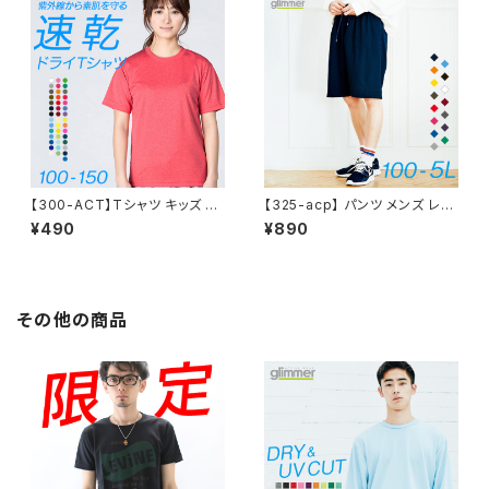
ゆったり 体型カバー コンパクト
策 服 春 夏 秋 ゆったり 体型カ
アウトドア スポーツ ランニング
バー コンパクト アウトドア 海 キ
マラソン 運動会 ジム ウォーキン
ャンプ スポーツ 運動会 ジム ウ
グ SALE ％OFF glimmer グリ
ォーキング SALE ％OFF glim
マー ドライ Tシャツ
mer グリマー ドライ ジップパー
カー 4.4オンス
【300-ACT】Tシャツ キッズ 無
【325-acp】 パンツ メンズ レデ
地 シンプル 薄手 涼しい 吸汗速
ィース シンプル チーム サークル
¥490
¥890
乾 UVカット 日除け ドライ DRY
無地 ダンス 春 夏 ドライ ゆった
4.4オンス スポーツ カラー 紫
り 4.4oz DRY UVカット 紫外
外線対策 服 春 夏 ゆったり 体
線対策 吸汗速乾 ジム ウォーキ
型カバー コンパクト アウトドア
ング ランニング マラソン スポー
スポーツ ランニング マラソン 運
ツ アウトドア 運動 服 薄手 涼し
その他の商品
動会 ジム ウォーキング SALE
い 紫外線カット 日除け SALE
％OFF glimmer グリマー ドラ
％OFF
イ Tシャツ