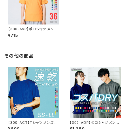
【330-AVP】ポロシャツ メンズ
レディース 半袖 ドライポロシャ
¥715
ツ(ポケット付) 4.4オンス SS S
M L LL
その他の商品
【300-ACT】Tシャツ メンズ レ
【302-ADP】ポロシャツ メンズ
ディース 無地 シンプル 薄手 涼
レディース 半袖 4.4オンス ドラ
¥600
¥1,280