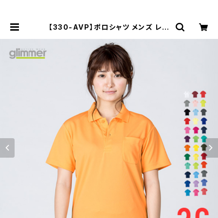
【330-AVP】ポロシャツ メンズ レデ
ィース 半袖 ドライポロシャツ(ポケッ
ト付) 4.4オンス SS S M L LL | Tシ
ャツ通販 mi-215.