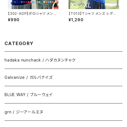
【302-ADP】ポロシャツ メンズ
【T013】Tシャツ メンズ レディ
レディース 半袖 4.4オンス ドラ
ース 半袖 ファッション トップス
¥990
¥1,290
イポロシャツ 120~150cm
綿 おもしろ オリジナル ロゴ ア
メカジ キレイ目 カジュアル デ
ザイン 通販 白 黒 青 ペアルック
限定 おしゃれ シンプル プリント
メッセージ 男女兼用 サイズ 服
CATEGORY
春 夏 NEW THING
hadaka nunchack / ハダカヌンチャク
Galvanize / ガルバナイズ
BLUE WAY / ブルーウェイ
grn / ジーアールエヌ