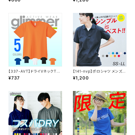
しい 吸汗速乾 UVカット 日除け
イポロシャツ
ドライ DRY 4.4オンス スポー
ツ カラー 紫外線対策 服 春 夏
ゆったり 体型カバー コンパクト
アウトドア スポーツ ランニング
マラソン 運動会 ジム ウォーキン
グ SALE ％OFF glimmer グリ
マー ドライ Tシャツ 3L 4L 5L
【337-AVT】ドライVネックTシ
【141-nvp】ポロシャツ メンズ
ャツ
レディース 半袖 5.8オンス T/C
¥737
¥1,200
ポロシャツ(ポケット無し)