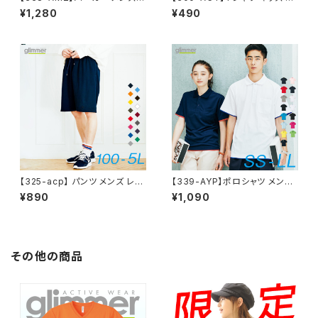
レディース 無地 シンプル 薄手
地 シンプル 薄手 涼しい 吸汗速
¥1,280
¥490
涼しい 吸汗速乾 UVカット UV
乾 UVカット 日除け ドライ DRY
パーカー 日除け ドライ DRY ス
4.4オンス スポーツ カラー 紫
ポーツ 羽織り カラー 紫外線対
外線対策 服 春 夏 ゆったり 体
策 服 春 夏 秋 ゆったり 体型カ
型カバー コンパクト アウトドア
バー コンパクト アウトドア 海 キ
スポーツ ランニング マラソン 運
ャンプ スポーツ 運動会 ジム ウ
動会 ジム ウォーキング SALE
ォーキング SALE ％OFF glim
％OFF glimmer グリマー ドラ
mer グリマー ドライ ジップパー
イ Tシャツ
カー 4.4オンス
【325-acp】 パンツ メンズ レデ
【339-AYP】ポロシャツ メンズ
ィース シンプル チーム サークル
レディース ドライ 半袖 無地 吸
¥890
¥1,090
無地 ダンス 春 夏 ドライ ゆった
汗速乾 グリマー ポケット 白 黒
り 4.4oz DRY UVカット 紫外
介護 父の日ギフト 通学 通勤 ゴ
線対策 吸汗速乾 ジム ウォーキ
ルフ スポーツ 服 暑さ対策 UV
ング ランニング マラソン スポー
カット クールビズ 作業 SS S M
ツ アウトドア 運動 服 薄手 涼し
L LL SALE ％OFF glimmer
その他の商品
い 紫外線カット 日除け SALE
グリマー レイヤード DRYポロ
％OFF
シャツ ポケット付