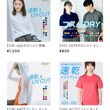
【335-alp】ポロシャツ 長袖 メ
【302-ADP】ポロシャツ メンズ
ンズ レディース 無地 吸汗 速乾
レディース ユニセックス キッズ
¥1,200
¥800
ドライ ポロシャツ ポケット付 ス
半袖 ドライ 吸水 速乾 制服 ユ
ポーツ シンプル おしゃれ 紫外
ニフォーム 仕事 クールビズ 介
線対策 UVカット クールビズ 通
護 ゴルフ スポーツ カジュアル
学 通勤 ゴルフ 服 4.4オンス
オシャレ ネイビー 白 黒 DRY
ドライ 父の日 服
【338-AMZ】パーカー メンズ
【300-ACT】Tシャツ キッズ 無