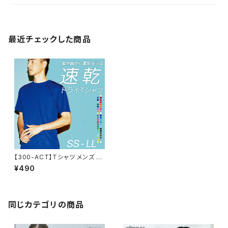
最近チェックした商品
【300-ACT】Tシャツ メンズ レ
ディース 無地 シンプル 薄手 涼
¥490
しい 吸汗速乾 UVカット 日除け
ドライ DRY 4.4オンス スポー
ツ カラー 紫外線対策 服 春 夏
ゆったり 体型カバー コンパクト
アウトドア スポーツ ランニング
同じカテゴリの商品
マラソン 運動会 ジム ウォーキン
グ SALE ％OFF glimmer グリ
マー ドライ Tシャツ