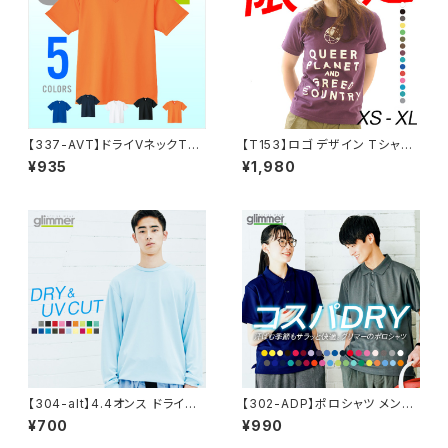
【337-AVT】ドライVネックTシ
【T153】ロゴ デザイン Tシャツ
ャツ 3L〜
オリジナル メッセージ SDGs メ
¥935
¥1,980
ンズ レディース 半袖 ファッショ
ン トップス 綿 キレイ目 カジュ
アル デザイン カーボンニュート
ラル 通販 白 黒 ペアルック 限定
おしゃれ シンプル プリント 男女
兼用 サイズ 服 春 夏 倉敷児島
発 ネット限定 hadaka nuncha
ck ハダカヌンチャク QUEER P
LANET
【304-alt】4.4オンス ドライロ
【302-ADP】ポロシャツ メンズ
ングスリーブTシャツ
レディース 半袖 4.4オンス ドラ
¥700
¥990
イポロシャツ 120~150cm