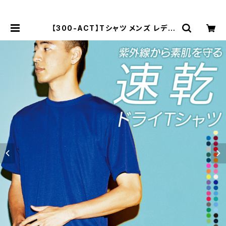
【300-ACT】Tシャツ メンズ レディ
ース 無地 シンプル 薄手 涼しい 吸汗
速乾 UVカット 日除け ドライ DRY
4.4オンス スポーツ カラー 紫外線対
策 服 春 夏 ゆったり 体型カバー コン
パクト アウトドア スポーツ ランニン
グ マラソン 運動会 ジム ウォーキング
SALE ％OFF glimmer グリマー ド
ライ Tシャツ | Tシャツ通販 mi-21
5.