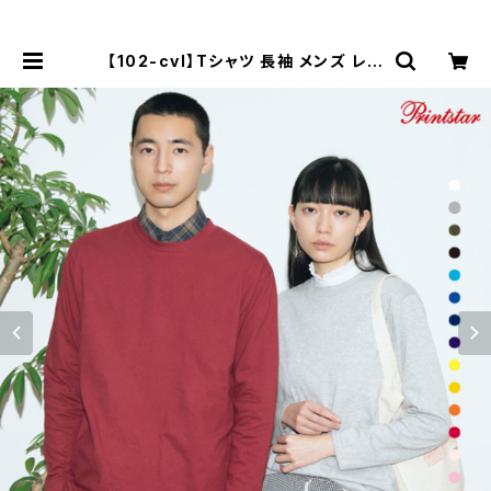
【102-cvl】Tシャツ 長袖 メンズ レデ
ィース 無地 シンプル カジュアル プチ
プラ 使いまわし コーデ ヘビーウェイ
ト 長袖Tシャツ 服 5.6オンス | Tシャ
ツ通販 mi-215.