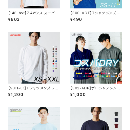
【148-hvt】7.4オンス スーパー
【300-ACT】Tシャツ メンズ レ
ヘビーTシャツ
ディース 無地 シンプル 薄手 涼
¥803
¥490
しい 吸汗速乾 UVカット 日除け
ドライ DRY 4.4オンス スポー
ツ カラー 紫外線対策 服 春 夏
ゆったり 体型カバー コンパクト
アウトドア スポーツ ランニング
マラソン 運動会 ジム ウォーキン
グ SALE ％OFF glimmer グリ
マー ドライ Tシャツ
【5011-01】Tシャツ メンズ レデ
【302-ADP】ポロシャツ メンズ
ィース 無地 5.6oz ロングスリ
レディース ユニセックス キッズ
¥1,200
¥1,000
ーブTシャツ シンプル
半袖 ドライ 吸水 速乾 制服 ユ
ニフォーム 仕事 クールビズ 介
護 ゴルフ スポーツ カジュアル
オシャレ ネイビー 白 黒 DRY
ドライ 父の日 服