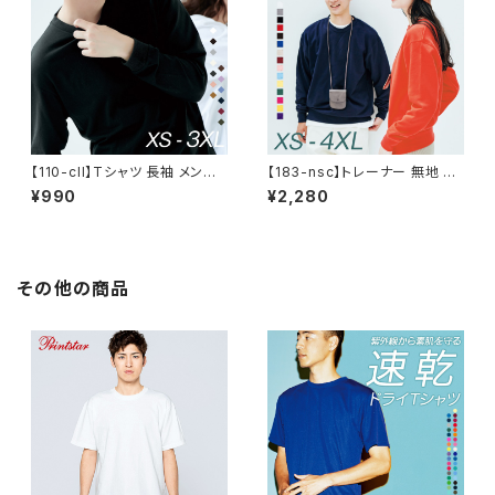
ケット付き T/Cポロシャツ 5.8
オンス
【110-cll】Tシャツ 長袖 メンズ
【183-nsc】トレーナー 無地 メ
レディース 無地 シンプル カジュ
ンズ レディース シンプル カジュ
¥990
¥2,280
アル プチプラ 使いまわし コーデ
アル おしゃれ 重ね着 服 スタン
ヘビーウェイト 長袖Tシャツ 服
ダード クルーネック 裏毛 9.7オ
5.6オンス
ンス あったか ゆったり 春 秋 冬
巣ごもり
その他の商品