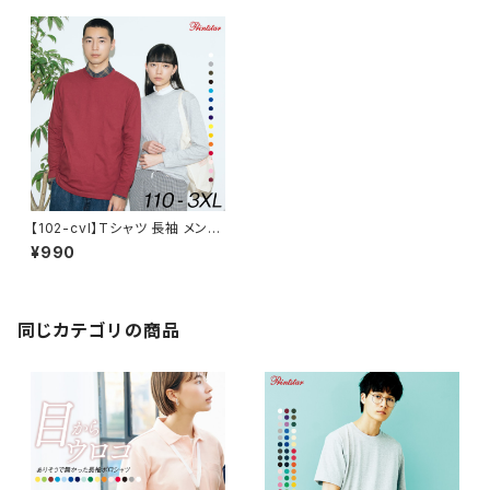
【102-cvl】Tシャツ 長袖 メンズ
レディース 無地 シンプル カジュ
¥990
アル プチプラ 使いまわし コーデ
ヘビーウェイト 長袖Tシャツ 服
5.6オンス
同じカテゴリの商品