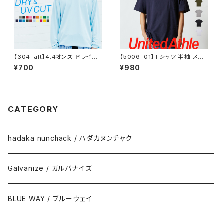
【304-alt】4.4オンス ドライロ
【5006-01】Tシャツ 半袖 メン
ングスリーブTシャツ
ズ レディース 無地 ハイクオリテ
¥700
¥980
ィーTシャツ ポケット付 シンプ
ル 重ね着 おしゃれ 春 夏 5.6オ
ンス
CATEGORY
hadaka nunchack / ハダカヌンチャク
Galvanize / ガルバナイズ
BLUE WAY / ブルーウェイ