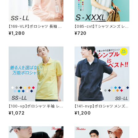
【169-VLP】ポロシャツ 長袖 メ
【085-cvt】Tシャツ メンズ レデ
ンズ レディース 無地 シンプル
ィース 半袖 5.6oz ヘビーウェ
¥1,280
¥720
シンプルコーデ プチプラ プチプ
イトTシャツ
ラコーデ T/C 長袖ポロシャツ
ポケット付 春 秋 着回し 着回し
アイテム 服
【100-vp】ポロシャツ 半袖 レデ
【141-nvp】ポロシャツ メンズ
ィース 無地 メンズ UVカット 形
レディース 半袖 5.8オンス T/C
¥1,072
¥1,200
状安定 厚手 ポケット 春 夏 父
ポロシャツ(ポケット無し)
の日 ゴルフ シンプル カジュアル
プチプラ コーデ おしゃれ 送料
無料 SALE セール 通学 通勤
服 printstar プリントスター ポ