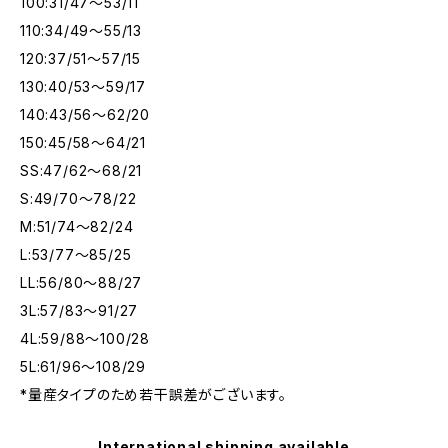
100:31/47～53/11
110:34/49～55/13
120:37/51～57/15
130:40/53～59/17
140:43/56～62/20
150:45/58～64/21
SS:47/62～68/21
S:49/70～78/22
M:51/74～82/24
L:53/77～85/25
LL:56/80～88/27
3L:57/83～91/27
4L:59/88～100/28
5L:61/96～108/29
*量産タイプのため若干誤差がございます。
International shipping available