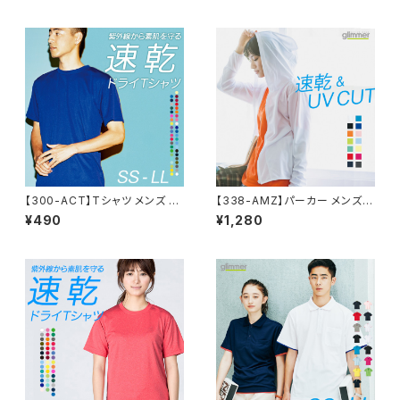
ポーツ シンプル おしゃれ 紫外
ニフォーム 仕事 クールビズ 介
線対策 UVカット クールビズ 通
護 ゴルフ スポーツ カジュアル
学 通勤 ゴルフ 服 4.4オンス
オシャレ ネイビー 白 黒 DRY
ドライ 父の日 服
【300-ACT】Tシャツ メンズ レ
【338-AMZ】パーカー メンズ
ディース 無地 シンプル 薄手 涼
レディース 無地 シンプル 薄手
¥490
¥1,280
しい 吸汗速乾 UVカット 日除け
涼しい 吸汗速乾 UVカット UV
ドライ DRY 4.4オンス スポー
パーカー 日除け ドライ DRY ス
ツ カラー 紫外線対策 服 春 夏
ポーツ 羽織り カラー 紫外線対
ゆったり 体型カバー コンパクト
策 服 春 夏 秋 ゆったり 体型カ
アウトドア スポーツ ランニング
バー コンパクト アウトドア 海 キ
マラソン 運動会 ジム ウォーキン
ャンプ スポーツ 運動会 ジム ウ
グ SALE ％OFF glimmer グリ
ォーキング SALE ％OFF glim
マー ドライ Tシャツ
mer グリマー ドライ ジップパー
カー 4.4オンス