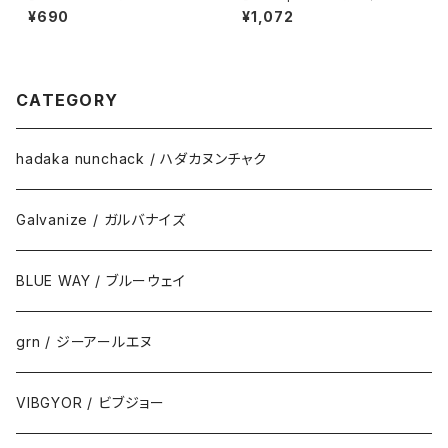
ィース 無地 半袖 シンプル おし
ィース 無地 メンズ UVカット 形
¥690
¥1,072
ゃれ 重ね着 インナー ハイクオ
状安定 厚手 ポケット 春 夏 父
リティーTシャツ サイズ 白 黒
の日 ゴルフ シンプル カジュアル
青 赤 5.6オンス 運動会 春 夏
プチプラ コーデ おしゃれ 送料
服
無料 SALE セール 通学 通勤
服 printstar プリントスター ポ
CATEGORY
ケット付き T/Cポロシャツ 5.8
オンス
hadaka nunchack / ハダカヌンチャク
Galvanize / ガルバナイズ
BLUE WAY / ブルーウェイ
grn / ジーアールエヌ
VIBGYOR / ビブジョー