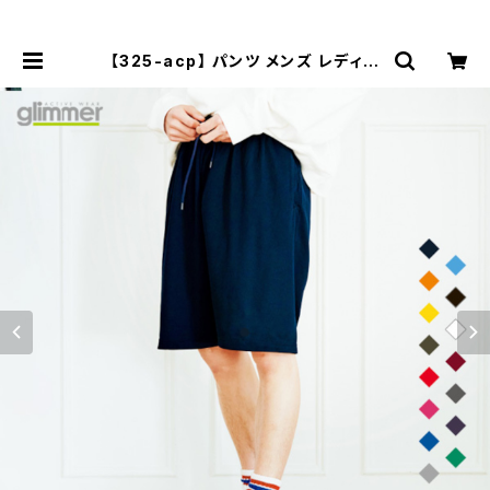
【325-acp】 パンツ メンズ レディー
ス シンプル チーム サークル 無地 ダ
ンス 春 夏 ドライ ゆったり 4.4oz D
RY UVカット 紫外線対策 吸汗速乾
ジム ウォーキング ランニング マラソ
ン スポーツ アウトドア 運動 服 薄手
涼しい 紫外線カット 日除け SALE ％
OFF | Tシャツ通販 mi-215.