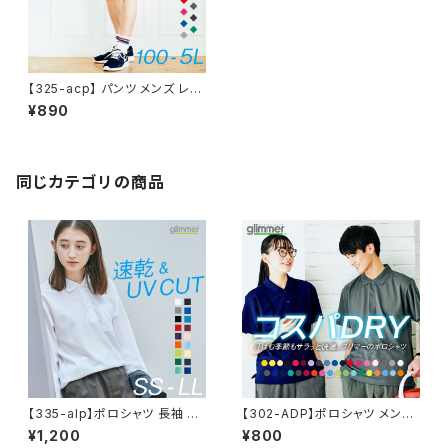
【325-acp】 パンツ メンズ レデ
ィース シンプル チーム サークル
¥890
無地 ダンス 春 夏 ドライ ゆった
り 4.4oz DRY UVカット 紫外
線対策 吸汗速乾 ジム ウォーキ
ング ランニング マラソン スポー
ツ アウトドア 運動 服 薄手 涼し
同じカテゴリの商品
い 紫外線カット 日除け SALE
％OFF
【335-alp】ポロシャツ 長袖 メ
【302-ADP】ポロシャツ メンズ
ンズ レディース 無地 吸汗 速乾
レディース ユニセックス キッズ
¥1,200
¥800
ドライ ポロシャツ ポケット付 ス
半袖 ドライ 吸水 速乾 制服 ユ