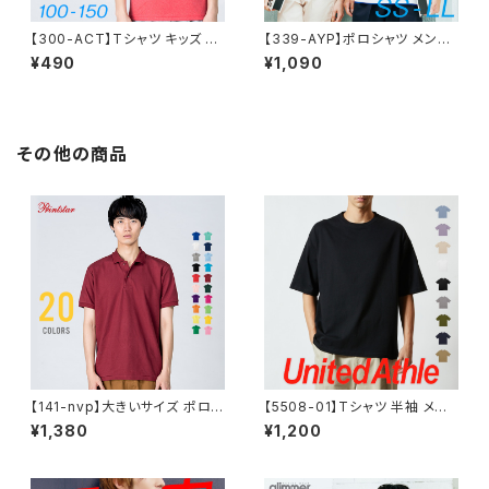
【300-ACT】Tシャツ キッズ 無
【339-AYP】ポロシャツ メンズ
地 シンプル 薄手 涼しい 吸汗速
レディース ドライ 半袖 無地 吸
¥490
¥1,090
乾 UVカット 日除け ドライ DRY
汗速乾 グリマー ポケット 白 黒
4.4オンス スポーツ カラー 紫
介護 父の日ギフト 通学 通勤 ゴ
外線対策 服 春 夏 ゆったり 体
ルフ スポーツ 服 暑さ対策 UV
型カバー コンパクト アウトドア
カット クールビズ 作業 SS S M
スポーツ ランニング マラソン 運
L LL SALE ％OFF glimmer
その他の商品
動会 ジム ウォーキング SALE
グリマー レイヤード DRYポロ
％OFF glimmer グリマー ドラ
シャツ ポケット付
イ Tシャツ
【141-nvp】大きいサイズ ポロシ
【5508-01】Tシャツ 半袖 メン
ャツ メンズ レディース 半袖 5.8
ズ 無地 ビッグシルエットＴシャ
¥1,380
¥1,200
オンス T/Cポロシャツ(ポケット
ツ 5.6オンス S M L XL 大きい
無し) 3L〜5L
サイズ シンプル おしゃれ 春 夏
運動会 服