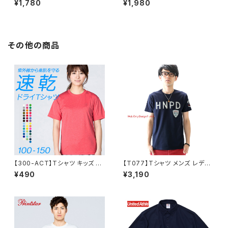
¥1,780
¥1,980
4.7オンス スペシャルドライ鹿
4.7オンス スペシャルドライ鹿
の子 ポケット付きポロシャツ（ボ
の子 ポケット付きポロシャツ（ボ
タンダウン） XXL～XXXXL
タンダウン） 5XL
その他の商品
【300-ACT】Tシャツ キッズ 無
【T077】Tシャツ メンズ レディ
地 シンプル 薄手 涼しい 吸汗速
ース 半袖 ファッション トップス
¥490
¥3,190
乾 UVカット 日除け ドライ DRY
綿 おもしろ オリジナル ロゴ ア
4.4オンス スポーツ カラー 紫
メカジ キレイ目 カジュアル デ
外線対策 服 春 夏 ゆったり 体
ザイン 通販 白 黒 青 ペアルック
型カバー コンパクト アウトドア
限定 おしゃれ シンプル プリント
スポーツ ランニング マラソン 運
メッセージ 男女兼用 サイズ 服
動会 ジム ウォーキング SALE
春 夏 HNPD
％OFF glimmer グリマー ドラ