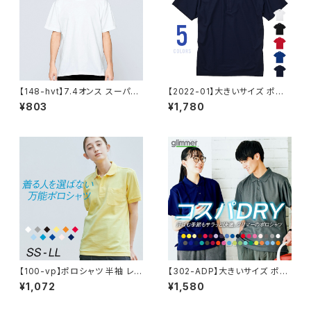
イ Tシャツ
【148-hvt】7.4オンス スーパー
【2022-01】大きいサイズ ポロ
ヘビーTシャツ
シャツ メンズ レディース 半袖
¥803
¥1,780
4.7オンス スペシャルドライ鹿
の子ポロシャツ（ボタンダウン）
5XL
【100-vp】ポロシャツ 半袖 レデ
【302-ADP】大きいサイズ ポロ
ィース 無地 メンズ UVカット 形
シャツ メンズ レディース 半袖
¥1,072
¥1,580
状安定 厚手 ポケット 春 夏 父
4.4オンス ドライポロシャツ 3
の日 ゴルフ シンプル カジュアル
L〜5L