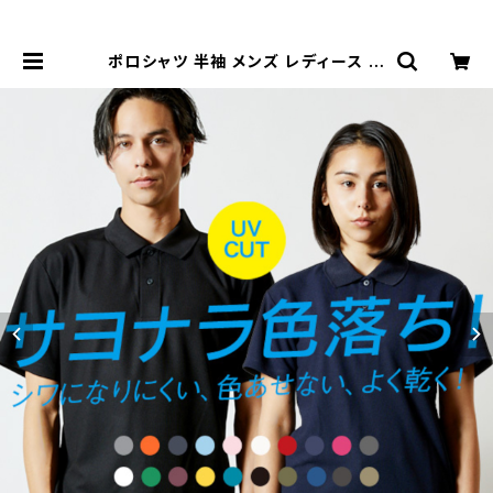
ポロシャツ 半袖 メンズ レディース 無
地 白 シンプル きれい目 吸汗速乾 ク
ールビズ スポーツ ゴルフ スペシャル
ドライ 鹿の子 ポロシャツ united at
hle ユナイテッドアスレ 父の日 ギフ
ト 通学 通勤 服 4.7オンス | Tシャツ
通販 mi-215.