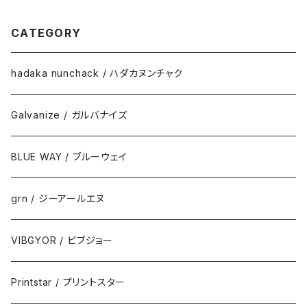
プチプラ コーデ おしゃれ 送料
無料 SALE セール 通学 通勤
服 printstar プリントスター ポ
CATEGORY
ケット付き T/Cポロシャツ 5.8
オンス
hadaka nunchack / ハダカヌンチャク
Galvanize / ガルバナイズ
BLUE WAY / ブルーウェイ
grn / ジーアールエヌ
VIBGYOR / ビブジョー
Printstar / プリントスター