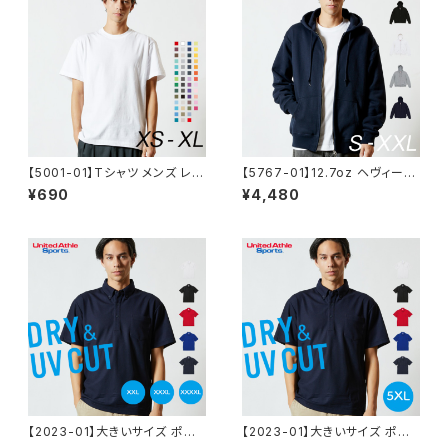
【5001-01】Tシャツ メンズ レデ
【5767-01】12.7oz ヘヴィーウ
ィース 無地 半袖 シンプル おし
エイト スウェット ジップパーカ
¥690
¥4,480
ゃれ 重ね着 インナー ハイクオ
ー 裏パイル 無地 メンズ レディ
リティーTシャツ サイズ 白 黒
ース シンプル おしゃれ 秋 冬 X
青 赤 5.6オンス 運動会 春 夏
XL
服
【2023-01】大きいサイズ ポロ
【2023-01】大きいサイズ ポロ
シャツ メンズ レディース 半袖
シャツ メンズ レディース 半袖