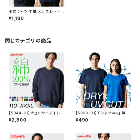
ポロシャツ 半袖 メンズ レディー
ス 無地 白 シンプル きれい目 吸
¥1,180
汗速乾 クールビズ スポーツ ゴ
ルフ スペシャル ドライ 鹿の子
ポロシャツ united athle ユナ
イテッドアスレ 父の日 ギフト 通
学 通勤 服 4.7オンス
同じカテゴリの商品
【5044-01】大きいサイズ トレ
【5900-01】Tシャツ 半袖 無地
ーナー メンズ レディース クルー
メンズ レディース ドライTシャツ
¥2,800
¥490
ネックスウェット 裏毛 XXXL
4.4オンス DRY 介護 スポーツ
重ね着 速乾 春 夏